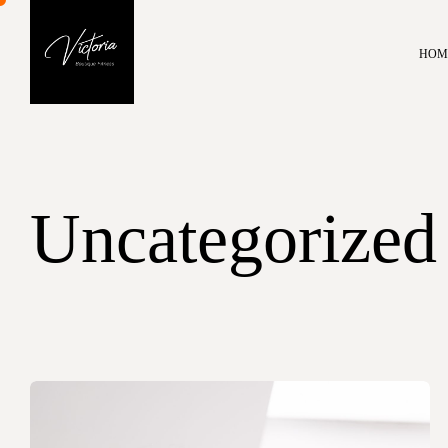
HOM
Uncategorized